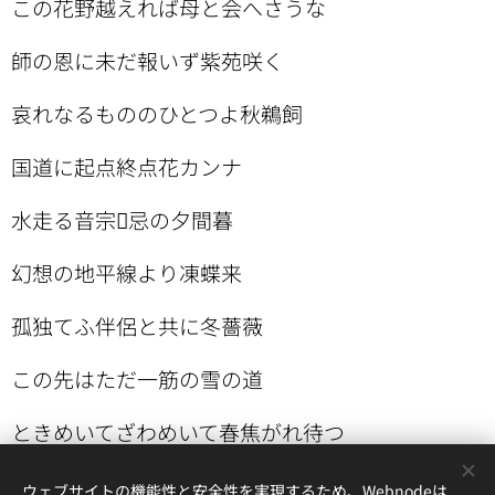
この花野越えれば母と会へさうな
師の恩に未だ報いず紫苑咲く
哀れなるもののひとつよ秋鵜飼
国道に起点終点花カンナ
水走る音宗忌の夕間暮
幻想の地平線より凍蝶来
孤独てふ伴侶と共に冬薔薇
この先はただ一筋の雪の道
ときめいてざわめいて春焦がれ待つ
ウェブサイトの機能性と安全性を実現するため、Webnodeは