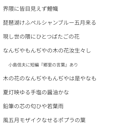
界隈に皆目見えず鯉幟
琵琶湖けふペルシャンブルー五月来る
現し世の隈にひとつばたごの花
なんぢやもんぢやの木の花汝生々し
小島信夫に短編『郷里の言葉』あり
木の花のなんぢやもんぢやは是やなも
夏灯映ゆる手塩の醤油かな
鉛筆の芯の匂ひや若葉雨
風五月モザイクなせるポプラの葉