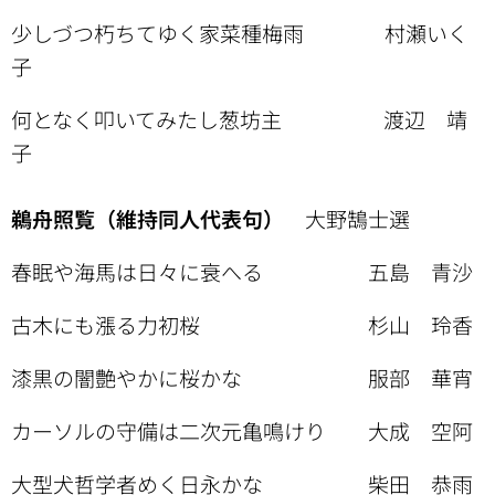
少しづつ朽ちてゆく家菜種梅雨 村瀬いく
子
何となく叩いてみたし葱坊主 渡辺 靖
子
鵜舟照覧（維持同人代表句）
大野鵠士選
春眠や海馬は日々に衰へる 五島 青沙
古木にも漲る力初桜 杉山 玲香
漆黒の闇艶やかに桜かな 服部 華宵
カーソルの守備は二次元亀鳴けり 大成 空阿
大型犬哲学者めく日永かな 柴田 恭雨