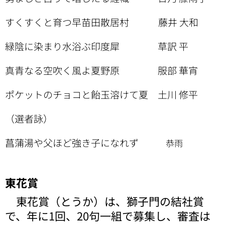
すくすくと育つ早苗田散居村 藤井 大和
緑陰に染まり水浴ぶ印度犀 草訳 平
真青なる空吹く風よ夏野原 服部 華宵
ポケットのチョコと飴玉溶けて夏 土川 修平
（選者詠）
菖蒲湯や父ほど強き子になれず
恭雨
東花賞
東花賞（とうか）は、獅子門の結社賞
で、年に1回、20句一組で募集し、審査は