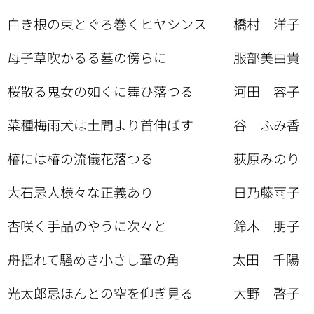
白き根の束とぐろ巻くヒヤシンス 橋村 洋子
母子草吹かるる墓の傍らに 服部美由貴
桜散る鬼女の如くに舞ひ落つる 河田 容子
菜種梅雨犬は土間より首伸ばす 谷 ふみ香
椿には椿の流儀花落つる 荻原みのり
大石忌人様々な正義あり 日乃藤雨子
杏咲く手品のやうに次々と 鈴木 朋子
舟揺れて騒めき小さし葦の角 太田 千陽
光太郎忌ほんとの空を仰ぎ見る 大野 啓子