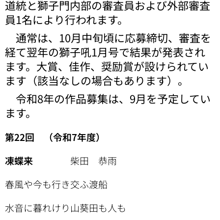
道統と獅子門内部の審査員および外部審査
員1名により行われます。
通常は、10月中旬頃に応募締切、審査を
経て翌年の獅子吼1月号で結果が発表され
ます。大賞、佳作、奨励賞が設けられてい
ます（該当なしの場合もあります）。
令和8年の作品募集は、9月を予定してい
ます。
第22回 （令和7年度）
凍蝶来
柴田 恭雨
春風や今も行き交ふ渡船
水音に暮れけり山葵田も人も