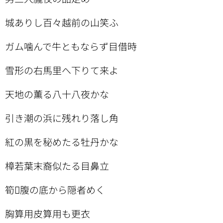
城ありし百々越前の山笑ふ
ガム噛んで牛ともならず目借時
雪形の右馬里へ下りて来よ
天地の薫る八十八夜かな
引き潮の浜に残れり落し角
紅の黒を秘めたる牡丹かな
樟若葉末裔似たる目鼻立
筍腹の底から隠者めく
胸算用皮算用も更衣