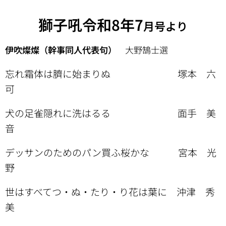
獅子吼令和8年7
月号より
伊吹燦燦（幹事同人代表句）
大野鵠士選
忘れ霜体は臍に始まりぬ 塚本 六
可
犬の足雀隠れに洗はるる 面手 美
音
デッサンのためのパン買ふ桜かな 宮本 光
野
世はすべてつ・ぬ・たり・り花は葉に 沖津 秀
美