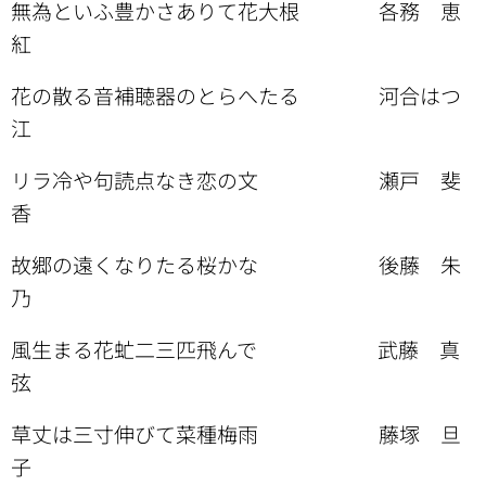
無為といふ豊かさありて花大根 各務 恵
紅
花の散る音補聴器のとらへたる 河合はつ
江
リラ冷や句読点なき恋の文 瀬戸 斐
香
故郷の遠くなりたる桜かな 後藤 朱
乃
風生まる花虻二三匹飛んで 武藤 真
弦
草丈は三寸伸びて菜種梅雨 藤塚 旦
子