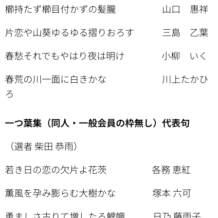
櫛持たず櫛目付かずの髪朧 山口 惠祥
片恋や山葵ゆるゆる摺りおろす 三島 乙葉
春愁それでもやはり夜は明け 小柳 いく
春荒の川一面に白きかな 川上たかひ
ろ
一つ葉集（同人・一般会員の枠無し）代表句
（選者 柴田 恭雨）
若き日の恋の欠片よ花茨 各務 恵紅
薫風を孕み膨らむ大樹かな 塚本 六可
勇ましさ古りて増したる鯉幟 日乃 藤雨子