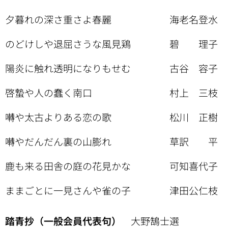
夕暮れの深さ重さよ春麗 海老名登水
のどけしや退屈さうな風見鶏 碧 理子
陽炎に触れ透明になりもせむ 古谷 容子
啓蟄や人の蠢く南口 村上 三枝
囀や太古よりある恋の歌 松川 正樹
囀やだんだん裏の山膨れ 草訳 平
鹿も来る田舎の庭の花見かな 可知喜代子
ままごとに一見さんや雀の子 津田公仁枝
踏青抄（一般会員代表句）
大野鵠士選