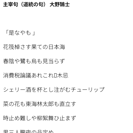
主宰句（道統の句） 大野鵠士
「是なやも 」
花筏棹さす果ての日本海
春陰や鷺も烏も見当らず
消費税論議あれこれ木忌
シェリー酒を杯とし注がむチューリップ
菜の花も東海林太郎も直立す
時止め難しや柳絮舞ひ止まず
男三人朧夜の品定め